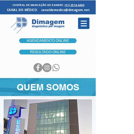
CENTRAL DE MARCAÇÃO DE EXAMES:
(21) 3514-6400
CANAL DO MÉDICO:
canaldomedico@dimagem.net
AGENDAMENTO ONLINE
RESULTADO ONLINE
QUEM SOMOS