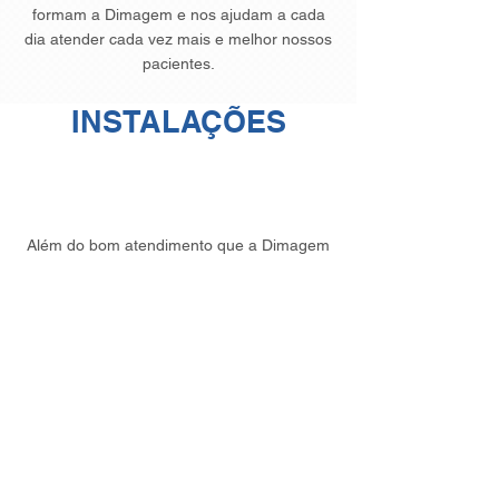
formam a Dimagem e nos ajudam a cada
dia atender cada vez mais e melhor nossos
pacientes.
INSTALAÇÕES
Além do bom atendimento que a Dimagem
oferece a você, possuímos em nossas
dependências as mais modernas instalações e
equipamentos completos de última geração
para atender às suas necessidades.
Possuímos um ambiente climatizado com todo
conforto e limpeza.