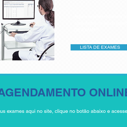
Alguns exames requerem pr
consultados no ato do age
DE EXAMES.
LISTA DE EXAMES
AGENDAMENTO ONLIN
s exames aqui no site, clique no botão abaixo e acess