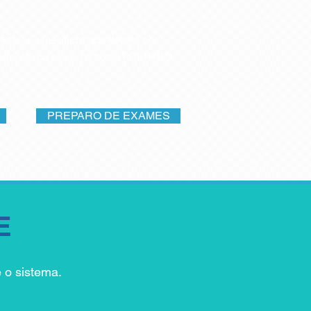
eparos específicos que devem ser
ndamento ou clique no botão PREPARO
PREPARO DE EXAMES
E
e o sistema.